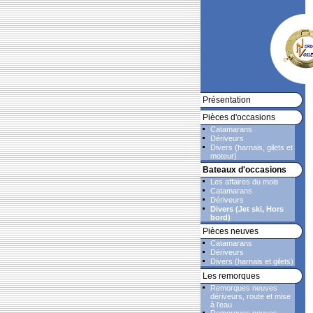
Présentation
Pièces d'occasions
Catamarans
Dériveurs
Divers (harnais, gilets et
moteur)
Bateaux d'occasions
Les affaires du mois
Catamarans
Dériveurs
Divers (Jet ski, Hors
bord)
Pièces neuves
Catamarans
Dériveurs
Divers (harnais et gilets)
Les remorques
Remorques neuves
dériveurs, route et mise
à l'eau