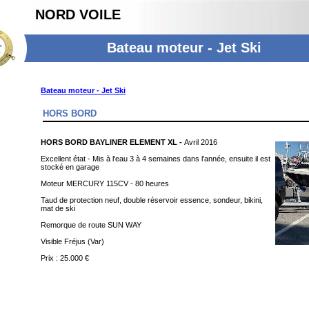
NORD VOILE
Bateau moteur - Jet Ski
Bateau moteur - Jet Ski
HORS BORD
HORS BORD BAYLINER ELEMENT XL -
Avril
2016
Excellent état - Mis à l'eau 3 à 4 semaines dans l'année, ensuite il est
stocké en garage
Moteur MERCURY 115CV - 80 heures
Taud de protection neuf, double réservoir essence, sondeur, bikini,
mat de ski
Remorque de route SUN WAY
Visible Fréjus (Var)
Prix : 25.000 €