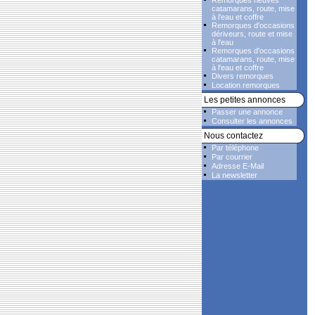
Remorques neuves
catamarans, route, mise
à l'eau et coffre
Remorques d'occasions
dériveurs, route et mise
à l'eau
Remorques d'occasions
catamarans, route, mise
à l'eau et coffre
Divers remorques
Location remorques
Les petites annonces
Passer une annonce
Consulter les annonces
Nous contactez
Par téléphone
Par courrier
Adresse E-Mail
La newsletter