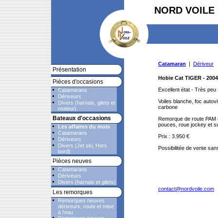
NORD VOILE
Catamaran
|
Dériveur
Présentation
Hobie Cat TIGER - 2004
Pièces d'occasions
Excellent état - Très peu 
Catamarans
Dériveurs
Voiles blanche, foc autov
Divers (harnais, gilets et
carbone
moteur)
Bateaux d'occasions
Remorque de route PAM e
pouces, roue jockey et s
Les affaires du mois
Catamarans
Prix : 3.950 €
Dériveurs
Divers (Jet ski, Hors
Possibilitée de vente sa
bord)
Pièces neuves
Catamarans
Dériveurs
Divers (harnais et gilets)
contact@nordvoile.com
Les remorques
Remorques neuves
dériveurs, route et mise
à l'eau