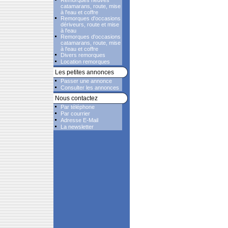
Remorques neuves
catamarans, route, mise
à l'eau et coffre
Remorques d'occasions
dériveurs, route et mise
à l'eau
Remorques d'occasions
catamarans, route, mise
à l'eau et coffre
Divers remorques
Location remorques
Les petites annonces
Passer une annonce
Consulter les annonces
Nous contactez
Par téléphone
Par courrier
Adresse E-Mail
La newsletter